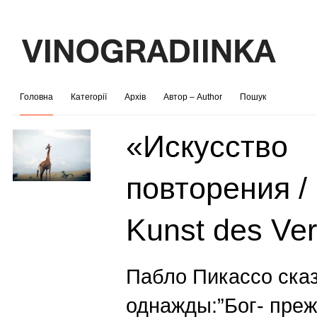
Головна
Категорії
Архів
Автор – Author
Пошук
«Искусство
повторения /
Kunst des Ve
Пабло Пикассо ска
однажды:”Бог- преж