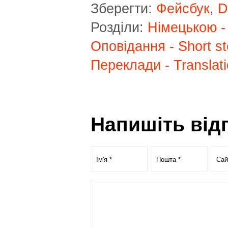
Зберегти:
Фейсбук
,
D
Розділи:
Німецькою -
Оповідання - Short st
Переклади - Translat
Напишіть від