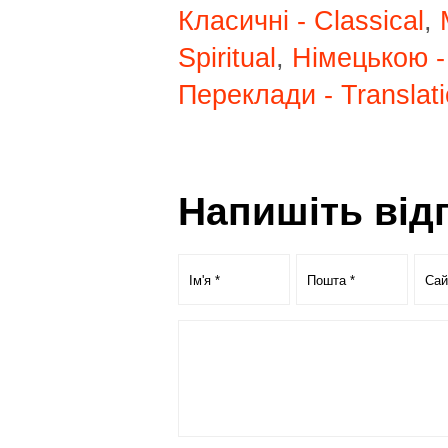
Класичні - Classical
,
Spiritual
,
Німецькою -
Переклади - Translat
Напишіть від