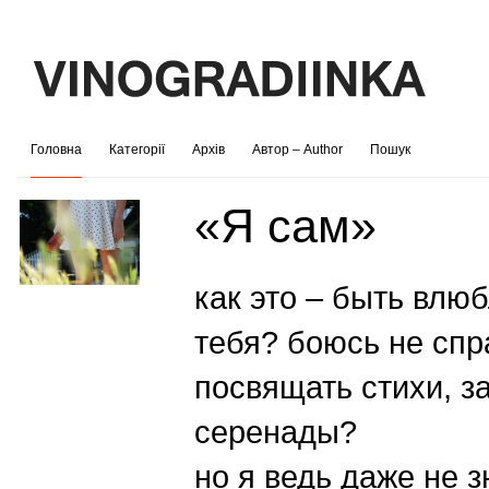
Головна
Категорії
Архів
Автор – Author
Пошук
«Я сам»
как это – быть влю
тебя? боюсь не спр
посвящать стихи, з
серенады?
но я ведь даже не з