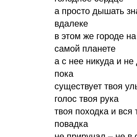
а просто дышать зн
вдалеке
в этом же городе на
самой планете
а с нее никуда и не
пока
существует твоя ул
голос твоя рука
твоя походка и вся 
повадка
не приручал – не в 