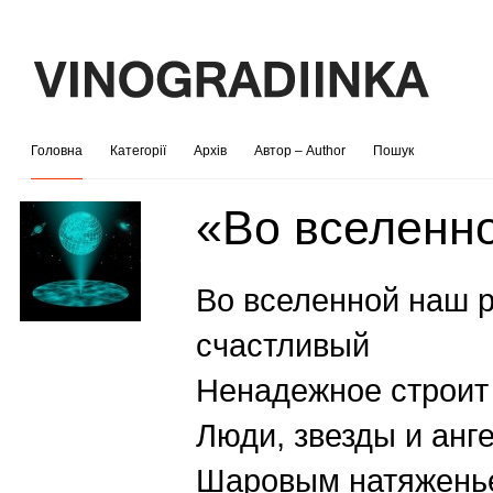
Головна
Категорії
Архів
Автор – Author
Пошук
«Во вселен
Во вселенной наш 
счастливый
Ненадежное строит
Люди, звезды и анг
Шаровым натяженье