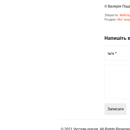
© Валерія Піща
Зберегти:
Фейсб
Розділи:
Мої твор
Напишіть в
© 2021 Чуттєва поезія. All Rights Reserve