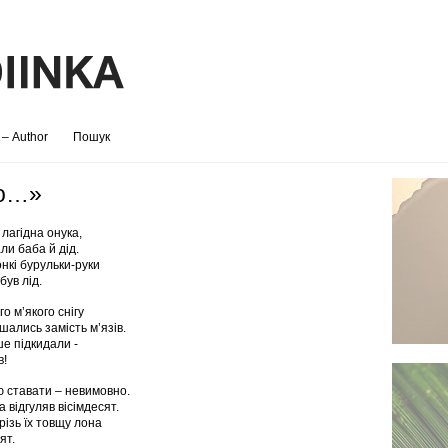
 – Author
Пошук
ро…»
 лагідна онука,
али баба й дід.
нкі бурульки-руки
був лід.
о м’якого снігу
шались замість м’язів.
ше підкидали -
в!
 ставати – невимовно.
 відгуляв вісімдесят.
різь їх товщу лона
ят.