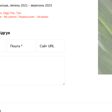
нська, липень 2021 – вересень 2023
ук
,
Digg This
,
Твіт
и - My poems
,
Українською - Ukrainian
ідгук
d.