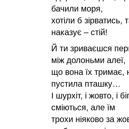
бачили моря,
хотіли б зірватись, 
наказує – стій!
Й ти зриваєшся пер
між долоньми алеї,
що вона їх тримає,
пустила пташку…
І шурхіт, і жовто, і бі
сміються, але їм
трохи ніяково за жо