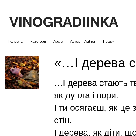
Головна
Категорії
Архів
Автор – Author
Пошук
«…І дерева 
…І дерева стають т
як дупла і нори.
І ти осягаєш, як це
стін.
І дерева, як діти, щ