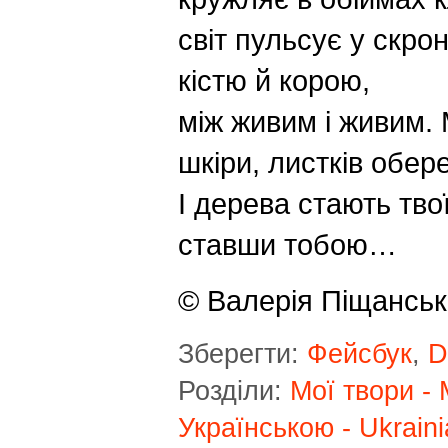
світ пульсує у скрон
кістю й корою,
між живим і живим. 
шкіри, листків обе
І дерева стають тво
ставши тобою…
© Валерія Піщансь
Зберегти:
Фейсбук
,
D
Розділи:
Мої твори -
Українською - Ukraini