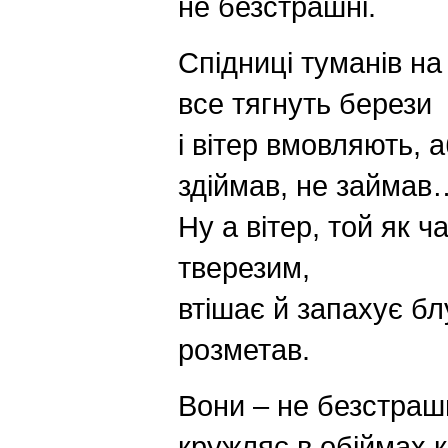
не безстрашні.
Спідниці туманів на 
все тягнуть берези
і вітер вмовляють, 
здіймав, не займав
Ну а вітер, той як 
тверезим,
втішає й запахує бл
розметав.
Вони – не безстраш
кружляє в обіймах 