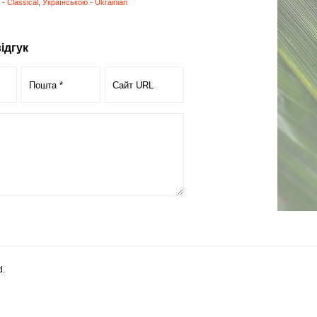
- Classical
,
Українською - Ukrainian
ідгук
d.