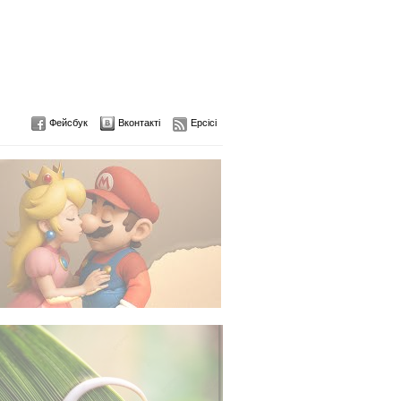
Фейсбук
Вконтакті
Ерсісі